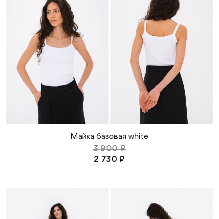
могут быть повреждены, из-за чего материал
утратит свои качества и внешний вид
Во избежание деформации изделия от
высоких температур исключите
использование утюга или иных
нагревательных средств
Сушите изделие на плечиках или в
горизонтальном виде при комнатной
температуре (подберите вешалку по
размеру изделия, чтобы не деформировать
линию плеч)
Исключите агрессивные средства, такие как
отбеливатели и средства с содержанием
хлора
Майка базовая white
3 900 ₽
2 730 ₽