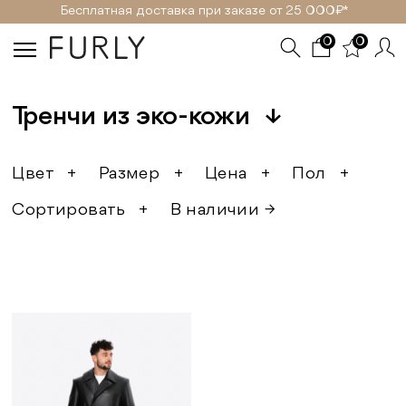
Бесплатная доставка при заказе от 25 000₽ *
0
0
Тренчи из эко-кожи
↓
Цвет
+
Размер
+
Цена
+
Пол
+
Сортировать
+
В наличии →