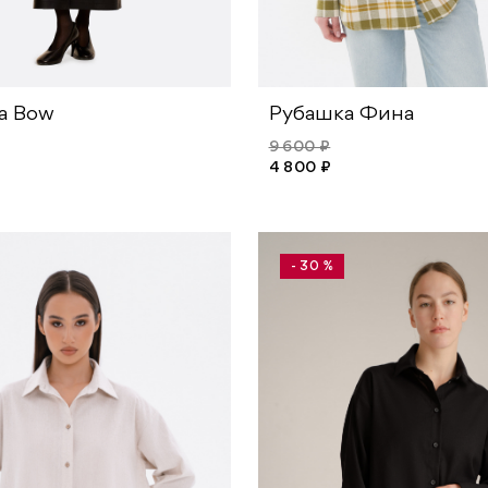
а Bow
Рубашка Фина
9 600 ₽
4 800 ₽
- 30 %