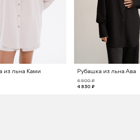
 из льна Ками
Рубашка из льна Ава
6 900 ₽
4 830 ₽