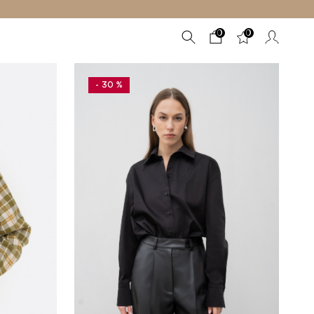
0
0
- 30 %