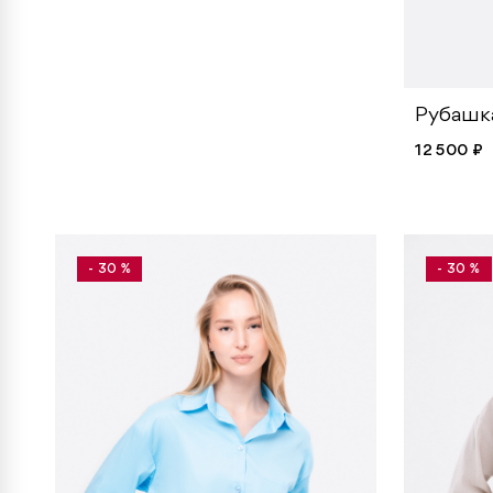
Рубашк
12 500 ₽
- 30 %
- 30 %