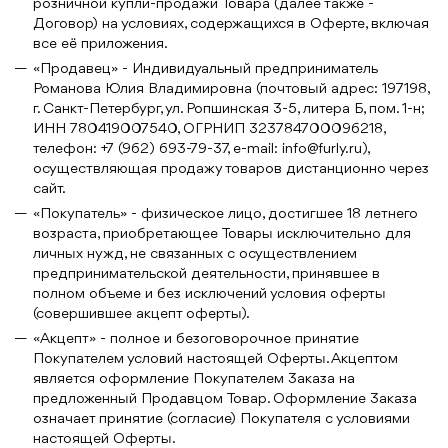
розничной купли-продажи Товара (далее также -
Договор) на условиях, содержащихся в Оферте, включая
все её приложения.
«Продавец» - Индивидуальный предприниматель
Романова Юлия Владимировна (почтовый адрес: 197198,
г. Санкт-Петербург, ул. Ропшинская 3-5, литера Б, пом. 1-н;
ИНН 780419007540, ОГРНИП 323784700096218,
телефон: +7 (962) 693-79-37, e-mail: info@furly.ru),
осуществляющая продажу товаров дистанционно через
сайт.
«Покупатель» - физическое лицо, достигшее 18 летнего
возраста, приобретающее Товары исключительно для
личных нужд, не связанных с осуществлением
предпринимательской деятельности, принявшее в
полном объеме и без исключений условия оферты
(совершившее акцепт оферты).
«Акцепт» - полное и безоговорочное принятие
Покупателем условий настоящей Оферты. Акцептом
является оформление Покупателем Заказа на
предложенный Продавцом Товар. Оформление Заказа
означает принятие (согласие) Покупателя с условиями
настоящей Оферты.