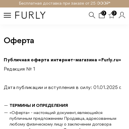
SELECT * FROM page WHERE (id='oferta' OR slug='oferta')
Бесплатная доставка при заказе от 25 000₽ *
0
0
Оферта
Публичная оферта интернет-магазина «Furly.ru»
Редакция № 1
Дата публикации и вступления в силу: 01.01.2025 г.
ТЕРМИНЫ И ОПРЕДЕЛЕНИЯ
«Оферта» - настоящий документ, являющийся
публичным предложением Продавца, адресованным
любому физическому лицу о заключении договора