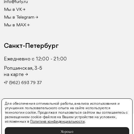
info@furly.ru
Мы в VK →
Мы в Telegram →
Мы в MAX →
Санкт-Петербург
Ежедневно с 12:00 - 21:00
Ропшинская, 3-5
на карте →
+7 (962) 693 79 37
Для обеспечения оптимальной работы, анализа использования и
улучшения пользовательского опыта на сайте используются
технологии cookie. Продолжая пользоваться сайтом вы соглашаетесь с
размещением cookie-файлов на Вашем устройстве на условиях,
© 2016-2026 FURLY
изложенных в
Политике конфиденциальности
.
Оферта
Политика конфиденциальности
Согласие
на обработку персональных данных
Хорошо