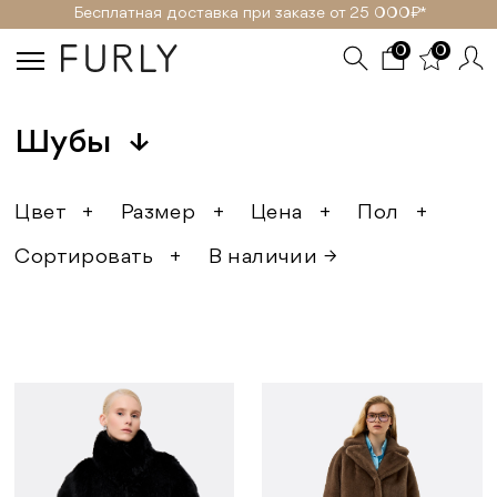
Бесплатная доставка при заказе от 25 000₽ *
0
0
Шубы
↓
Цвет
+
Размер
+
Цена
+
Пол
+
Сортировать
+
В наличии →