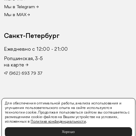
Мы в Telegram →
Мы в MAX →
Санкт-Петербург
Ежедневно с 12:00 - 21:00
Ропшинская, 3-5
на карте →
+7 (962) 693 79 37
Для обеспечения оптимальной работы, анализа использования и
улучшения пользовательского опыта на сайте используются
© 2016-2026 FURLY
технологии cookie. Продолжая пользоваться сайтом вы соглашаетесь с
размещением cookie-файлов на Вашем устройстве на условиях,
Оферта
Политика конфиденциальности
Согласие
изложенных в
Политике конфиденциальности
.
на обработку персональных данных
Хорошо