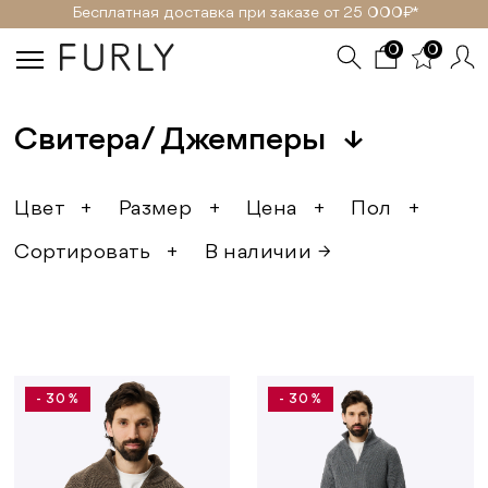
Бесплатная доставка при заказе от 25 000₽ *
0
0
Свитера/ Джемперы
↓
Цвет
+
Размер
+
Цена
+
Пол
+
Сортировать
+
В наличии →
- 30 %
- 30 %