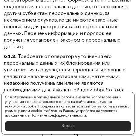
Оператором в доступной форме, и в них не должны
содержаться персональные данные, относящиеся к
другим субъектам персональных данных, за
исключением случаев, когда имеются законные
основания для раскрытия таких персональных
данных. Перечень информации и порядок ее
получения установлен Законом о персональных
данных;
6.1.2.
Требовать от оператора уточнения его
персональных данных, их блокирования или
уничтожения в случае, если персональные данные
являются неполными, устаревшими, неточными,
незаконно полученными или не являются
необходимыми для заявленной цели обработки, а
также принимать предусмотренные законом меры
Для обеспечения оптимальной работы, анализа использования и
улучшения пользовательского опыта на сайте используются
по защите своих прав.
технологии cookie. Продолжая пользоваться сайтом вы соглашаетесь с
размещением cookie-файлов на Вашем устройстве на условиях,
Для реализации права на дополнение, исправление,
изложенных в
Политике конфиденциальности
.
блокировку и удаление персональных данных,
Субъект персональных данных вправе направить
Хорошо
письменного обращение на адрес электронной