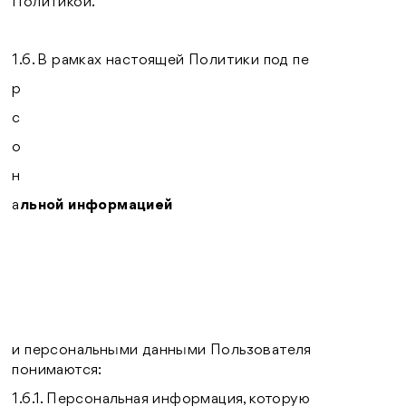
Политикой.
1.6. В рамках настоящей Политики под пе
р
с
о
н
а
льной информацией
и персональными данными Пользователя
понимаются:
1.6.1. Персональная информация, которую