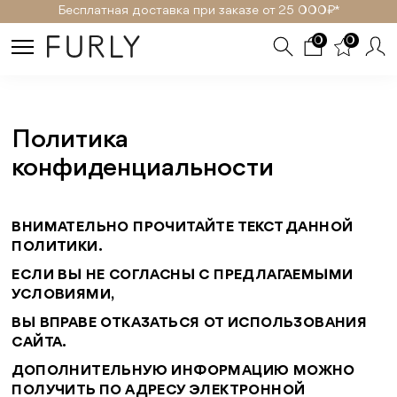
SELECT * FROM page WHERE (id='politika-konfidencialnosti' OR
Бесплатная доставка при заказе от 25 000₽ *
slug='politika-konfidencialnosti')
0
0
Политика
конфиденциальности
ВНИМАТЕЛЬНО ПРОЧИТАЙТЕ ТЕКСТ ДАННОЙ
ПОЛИТИКИ.
ЕСЛИ ВЫ НЕ СОГЛАСНЫ С ПРЕДЛАГАЕМЫМИ
УСЛОВИЯМИ,
ВЫ ВПРАВЕ ОТКАЗАТЬСЯ ОТ ИСПОЛЬЗОВАНИЯ
САЙТА.
ДОПОЛНИТЕЛЬНУЮ ИНФОРМАЦИЮ МОЖНО
ПОЛУЧИТЬ ПО АДРЕСУ ЭЛЕКТРОННОЙ