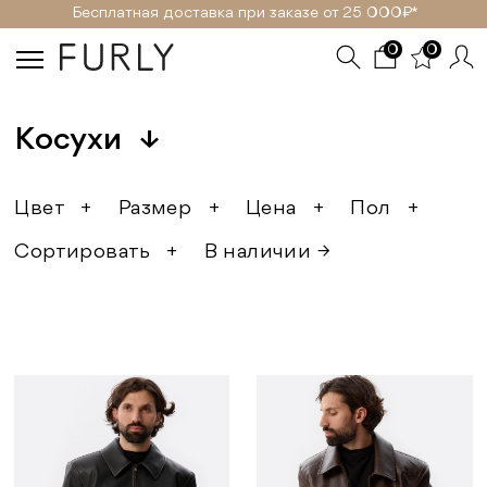
Бесплатная доставка при заказе от 25 000₽ *
0
0
Kосухи
↓
Цвет
+
Размер
+
Цена
+
Пол
+
Сортировать
+
В наличии →