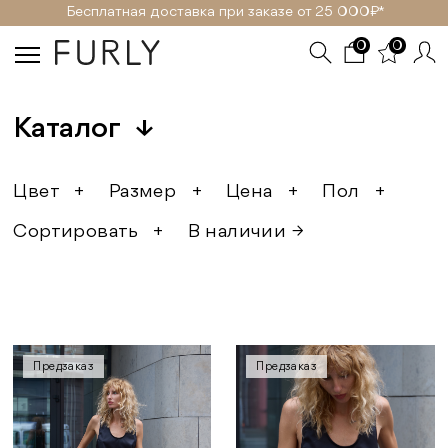
Бесплатная доставка при заказе от 25 000₽ *
0
0
Каталог
↓
Цвет
+
Размер
+
Цена
+
Пол
+
Сортировать
+
В наличии →
Предзаказ
Предзаказ