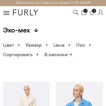
Бесплатная доставка при заказе от 25 000₽ *
0
0
Эко-мех
↓
Цвет
+
Размер
+
Цена
+
Пол
+
Сортировать
+
В наличии →