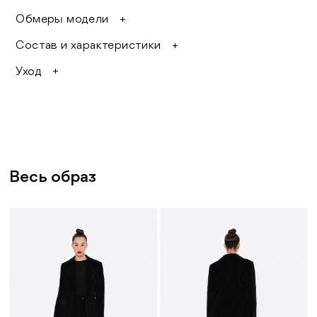
One size
Обмеры модели
Ширина: 10 см
Длина: 250 см
Состав и характеристики
Основной материал: 100% полиэстер
Уход
Нельзя гладить мех утюгом и подвергать его
сильному нагреванию
Нельзя расчесывать мокрый мех — следует
дождаться его полного высыхания
Местные загрязнения можно удалить
вручную раствором стирального порошка
при температуре не выше 30°C
При сильном загрязнении изделие следует
сдавать в химчистку
Весь образ
Рекомендуется избегать сильного и
длительного механического трения во
избежание протертых мест