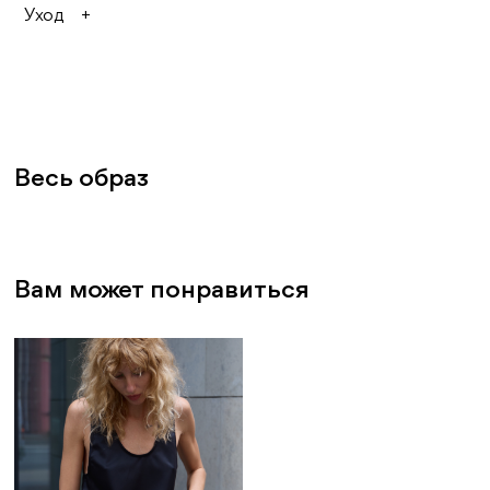
Уход
Стирать при температуре до 40°C
(использовать деликатный или ручной
режим)
Нельзя скручивать при отжиме, а также сушить
на вешалке
После стирки рекомендуем осторожно
выжать, не перекручивая, а затем разложить
на горизонтальной поверхности и оставить
до полного высыхания
Весь образ
Гладить осторожно, с изнаночной стороны,
по возможности — с большим количеством
пара
Не оставлять на вешалках — в таком случае
одежда может быстро вытянуться, потеряв
свой первоначальный вид
Вам может понравиться