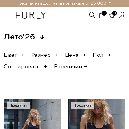
Бесплатная доставка при заказе от 25 000₽ *
0
0
Лето' 26
↓
Цвет
+
Размер
+
Цена
+
Пол
+
Сортировать
+
В наличии →
Предзаказ
Предзаказ