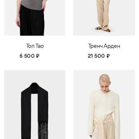
Топ Тао
Тренч Арден
6 500 ₽
21 500 ₽