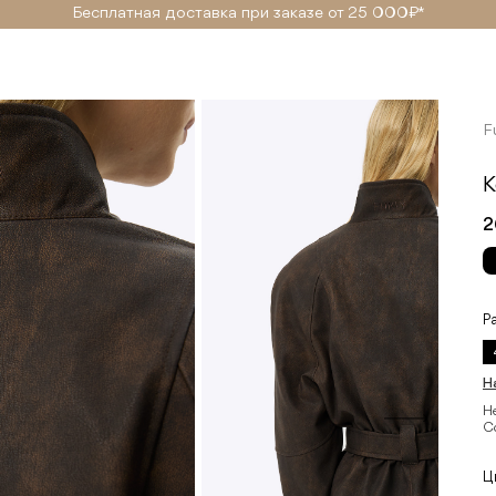
Бесплатная доставка при заказе от 25 000₽ *
F
К
2
Р
Н
Н
С
Ц