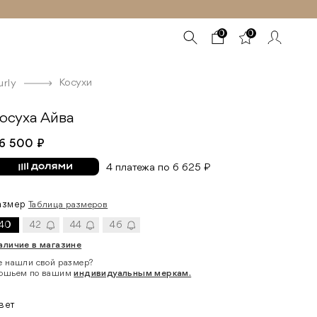
0
0
Косухи
urly
осуха Айва
6 500 ₽
4 платежа по 6 625 ₽
азмер
Таблица размеров
40
42
44
46
аличие в магазине
е нашли свой размер?
ошьем по вашим
индивидуальным меркам.
вет