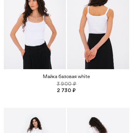
Во избежание деформации изделия от
высоких температур исключите
использование утюга или иных
нагревательных средств
Сушите изделие на плечиках или в
горизонтальном виде при комнатной
температуре (подберите вешалку по
размеру изделия, чтобы не деформировать
линию плеч)
Исключите агрессивные средства, такие как
отбеливатели и средства с содержанием
хлора
Майка базовая white
3 900 ₽
2 730 ₽