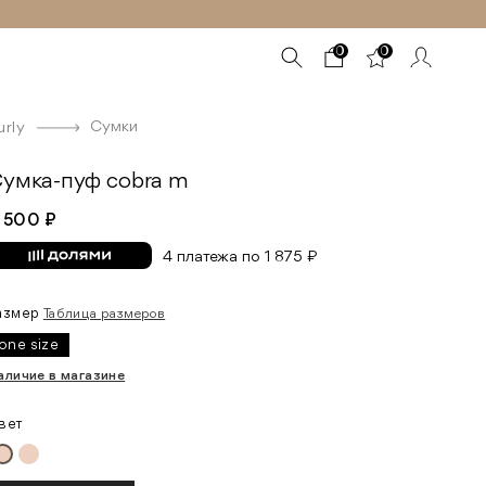
0
0
Сумки
urly
умка-пуф cobra m
 500 ₽
4 платежа по 1 875 ₽
азмер
Таблица размеров
one size
аличие в магазине
вет