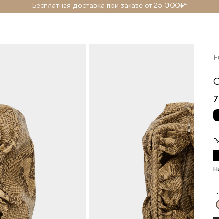
Бесплатная доставка при заказе от 25 000₽ *
F
С
7
Р
Н
Ц