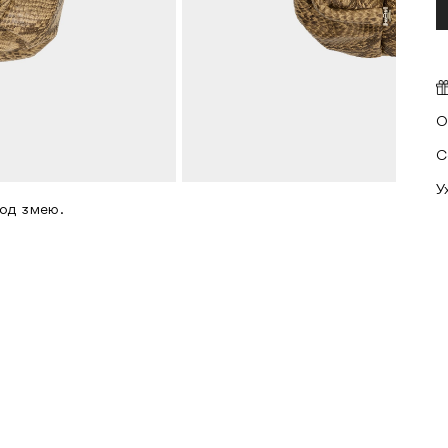
О
С
У
под змею.