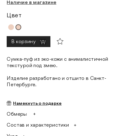
Наличие в магазине
Цвет
В корзину
Сумка-пуф из эко-кожи с анималистичной
текстурой под змею.
Изделие разработано и отшито в Санкт-
Петербурге.
Намекнуть о подарке
Обмеры
One size
Состав и характеристики
Ширина: 19 см
Основной материал: 100% полиэстер
Длина: 32 см