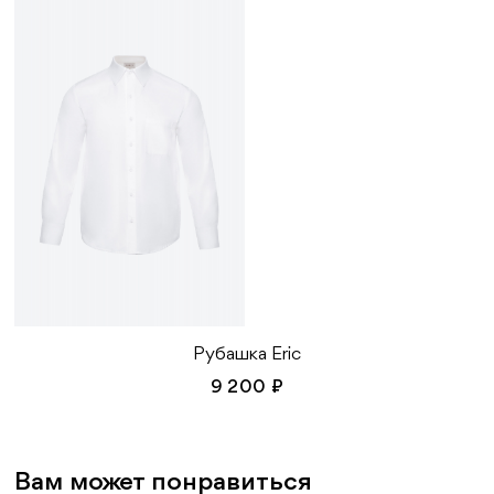
избежание протертых мест
Размер 46:
Обхват груди: 118 см
Объем бедер: 124 см
Длина изделия: 65 см
Длина рукава от шеи: 75,5 см
Рубашка Eric
9 200 ₽
Вам может понравиться