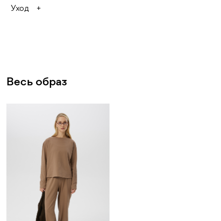
Уход
Лучше использовать ручную стирку
Сухая чистка (химчистка)
Исключите использование агрессивных
средств, таких как отбеливатели и средства
с содержанием хлора
Гладить изделие можно при температуре до
150°C
Вертикальная сушка без отжима (подберите
плечики по размеру изделия, чтобы не
Весь образ
деформировать линию плеч)