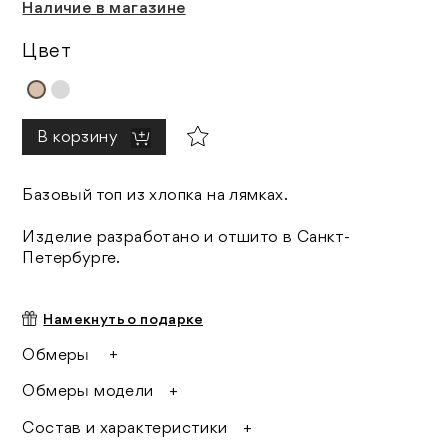
Наличие в магазине
Цвет
В корзину
Базовый топ из хлопка на лямках.
Изделие разработано и отшито в Санкт-
Петербурге.
Намекнуть о подарке
Обмеры
Ширина по низу 34 см
Обмеры модели
От проймы до проймы 35 см
Перед высота 12 см
Размер на модели: one size
Лямка 24 см
Состав и характеристики
Рост модели: 175 см
Параметры модели: 83/62/93
95% хлопок, 5% лайкра