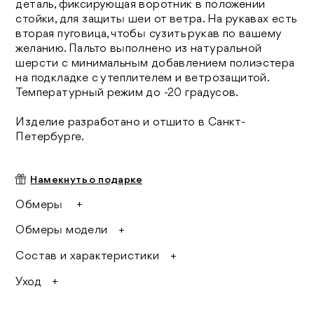
деталь, фиксирующая воротник в положении
стойки, для защиты шеи от ветра. На рукавах есть
вторая пуговица, чтобы сузить рукав по вашему
желанию. Пальто выполнено из натуральной
шерсти с минимальным добавлением полиэстера
на подкладке с утеплителем и ветрозащитой.
Температурный режим до -20 градусов.
Изделие разработано и отшито в Санкт-
Петербурге.
Намекнуть о подарке
Обмеры
40 размер:
Обмеры модели
обхват груди 110 см
Размер на модели: 44
обхват бедер 113 см
Состав и характеристики
Рост модели: 175 см
длина рукава с плечом 78 см
Параметры модели: 85/60/96
длина изделия 123 см
Основной материал: 90% шерсть, 10%
полиэстер
Уход
Подкладка: 50% вискоза, 50% полиэстер
42 размер:
Шерсть - основной натуральный
Утеплитель: шерстин (WATTELINE), Германия
обхват груди 114 см
материал, который мы используем