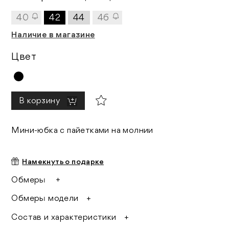
40
42
44
46
Наличие в магазине
Цвет
В корзину
Мини-юбка с пайетками на молнии
Намекнуть о подарке
Обмеры
40 размер:
Обмеры модели
длина 35,8 см
Размер на модели: 44
обхват талии 60 см
Состав и характеристики
Рост модели: 175 см
42 размер:
Параметры модели: 85/60/96
100% полиэстер
длина 36,8 см