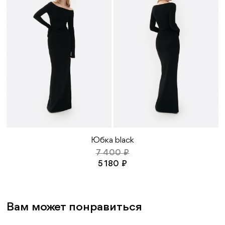
могут быть повреждены, из-за чего материал
утратит свои качества и внешний вид
Во избежание деформации изделия от
высоких температур исключите
использование утюга или иных
нагревательных средств
Сушите изделие на плечиках или в
горизонтальном виде при комнатной
температуре (подберите вешалку по
размеру изделия, чтобы не деформировать
линию плеч)
Исключите агрессивные средства, такие как
отбеливатели и средства с содержанием
хлора
Юбка black
7 400 ₽
5 180 ₽
Вам может понравиться