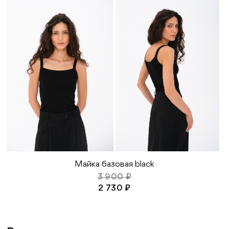
избежание протертых мест
46 размер:
обхват груди 113 см
обхват бедер 119 см
длина изделия 75 см
длина рукава от шеи 75 см
Майка базовая black
3 900 ₽
2 730 ₽